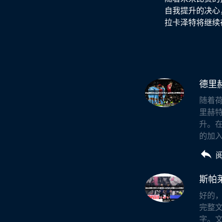
自我提升的决心
拉卡泽特将继续
德里
随着
里赫
升。
的加入
斯帕
好的
完整
字。文