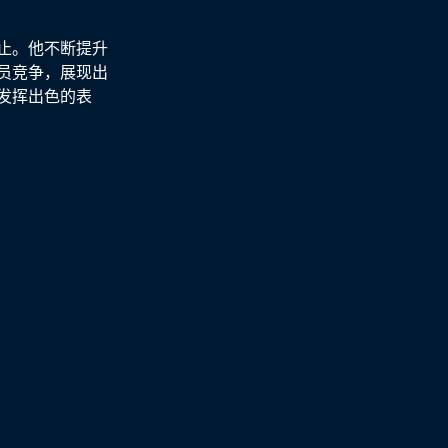
止。他不断提升
员竞争，展现出
发挥出色的表