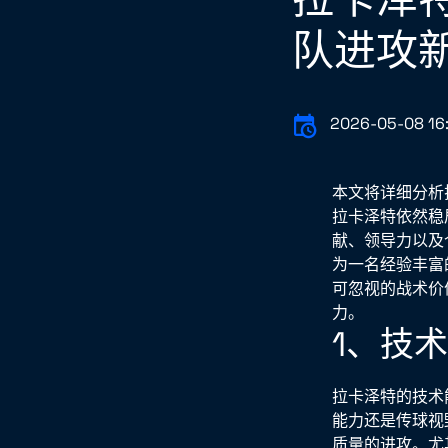
队进攻
2026-05-08 16:
本文将详细分析
拉卡泽特依然稳
献、领导力以及
为一名经验丰富
可忽视的战术价
力。
1、技
拉卡泽特的技术
能力还是传球视
质量的进攻。尤