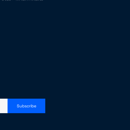
Subscribe