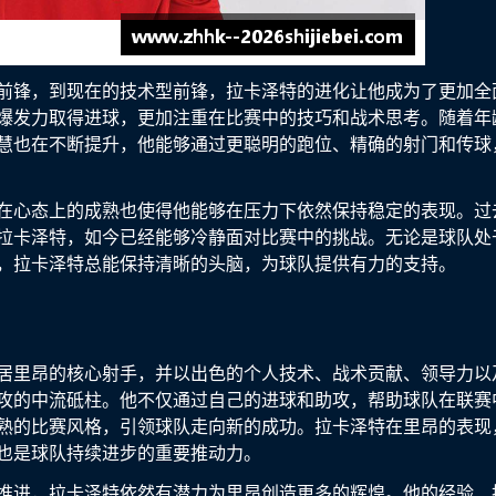
前锋，到现在的技术型前锋，拉卡泽特的进化让他成为了更加全
爆发力取得进球，更加注重在比赛中的技巧和战术思考。随着年
慧也在不断提升，他能够通过更聪明的跑位、精确的射门和传球
在心态上的成熟也使得他能够在压力下依然保持稳定的表现。过
拉卡泽特，如今已经能够冷静面对比赛中的挑战。无论是球队处
，拉卡泽特总能保持清晰的头脑，为球队提供有力的支持。
居里昂的核心射手，并以出色的个人技术、战术贡献、领导力以
攻的中流砥柱。他不仅通过自己的进球和助攻，帮助球队在联赛
熟的比赛风格，引领球队走向新的成功。拉卡泽特在里昂的表现
也是球队持续进步的重要推动力。
推进，拉卡泽特依然有潜力为里昂创造更多的辉煌。他的经验、