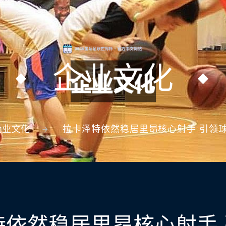
企业文化
企业文化
拉卡泽特依然稳居里昂核心射手 引领
特依然稳居里昂核心射手