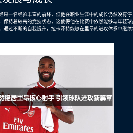
经是一名经验丰富的前锋，但他在职业生涯中的成长仍然没有停
，保持着较高的竞技状态，这使得他在比赛中依然能够与年轻球
。通过不断的自我提升，拉卡泽特能够在里昂的进攻体系中继续