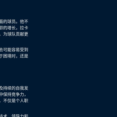
面的球员。他不
龄的增长，拉卡
，为球队贡献更
去可能容易受到
于困境时，还是
及持续的自我发
中保持竞争力，
，不仅是个人职
技术、领导力和