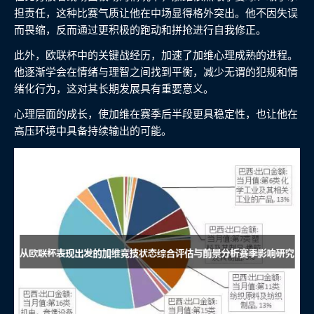
担责任，这种比赛气质让他在中场显得格外突出。他不因失误
而畏缩，反而通过更积极的跑动和拼抢进行自我修正。
此外，欧联杯中的关键战经历，加速了加维心理成熟的进程。
他逐渐学会在情绪与理智之间找到平衡，减少无谓的犯规和情
绪化行为，这对其长期发展具有重要意义。
心理层面的成长，使加维在赛季后半段更具稳定性，也让他在
高压环境中具备持续输出的可能。