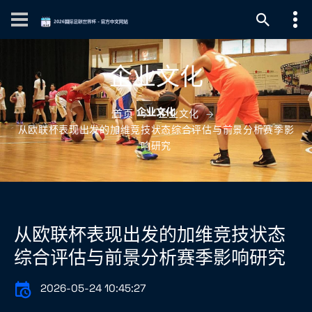
企业文化
首页
企业文化
从欧联杯表现出发的加维竞技状态综合评估与前景分析赛季影
响研究
从欧联杯表现出发的加维竞技状态
综合评估与前景分析赛季影响研究
2026-05-24 10:45:27