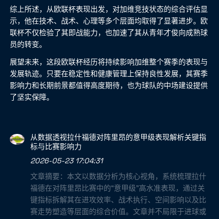
综上所述，从欧联杯表现出发，对加维竞技状态的综合评估显
示，他在技术、战术、心理等多个层面均取得了显著进步。欧
联杯不仅检验了其即战能力，也加速了其从青年才俊向成熟球
员的转变。
展望未来，这段欧联杯经历将持续影响加维整个赛季的表现与
发展轨迹。只要在稳定性和健康管理上保持良性发展，其赛季
影响力和长期前景都值得高度期待，也为球队的中场建设提供
了坚实保障。
从数据透视拉什福德对阵里昂的意甲级表现解析关键指
标与比赛影响力
2026-05-23 17:04:31
文章摘要：本文以数据分析为核心视角，系统梳理拉什
福德在对阵里昂比赛中的“意甲级”高水准表现，通过关
键指标拆解其在进攻效率、战术执行、空间影响以及比
赛走势塑造等层面的综合价值。文章并不局限于进球或