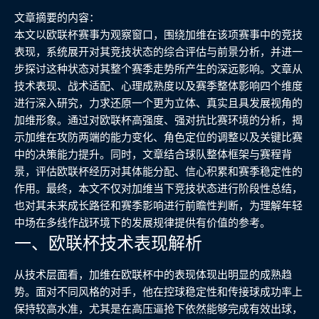
文章摘要的内容：
本文以欧联杯赛事为观察窗口，围绕加维在该项赛事中的竞技
表现，系统展开对其竞技状态的综合评估与前景分析，并进一
步探讨这种状态对其整个赛季走势所产生的深远影响。文章从
技术表现、战术适配、心理成熟度以及赛季整体影响四个维度
进行深入研究，力求还原一个更为立体、真实且具发展视角的
加维形象。通过对欧联杯高强度、强对抗比赛环境的分析，揭
示加维在攻防两端的能力变化、角色定位的调整以及关键比赛
中的决策能力提升。同时，文章结合球队整体框架与赛程背
景，评估欧联杯经历对其体能分配、信心积累和赛季稳定性的
作用。最终，本文不仅对加维当下竞技状态进行阶段性总结，
也对其未来成长路径和赛季影响进行前瞻性判断，为理解年轻
中场在多线作战环境下的发展规律提供有价值的参考。
一、欧联杯技术表现解析
从技术层面看，加维在欧联杯中的表现体现出明显的成熟趋
势。面对不同风格的对手，他在控球稳定性和传接球成功率上
保持较高水准，尤其是在高压逼抢下依然能够完成有效出球，