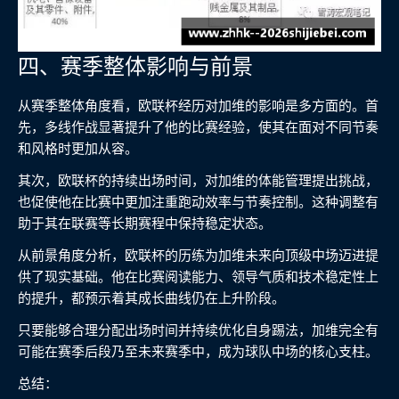
四、赛季整体影响与前景
从赛季整体角度看，欧联杯经历对加维的影响是多方面的。首
先，多线作战显著提升了他的比赛经验，使其在面对不同节奏
和风格时更加从容。
其次，欧联杯的持续出场时间，对加维的体能管理提出挑战，
也促使他在比赛中更加注重跑动效率与节奏控制。这种调整有
助于其在联赛等长期赛程中保持稳定状态。
从前景角度分析，欧联杯的历练为加维未来向顶级中场迈进提
供了现实基础。他在比赛阅读能力、领导气质和技术稳定性上
的提升，都预示着其成长曲线仍在上升阶段。
只要能够合理分配出场时间并持续优化自身踢法，加维完全有
可能在赛季后段乃至未来赛季中，成为球队中场的核心支柱。
总结：