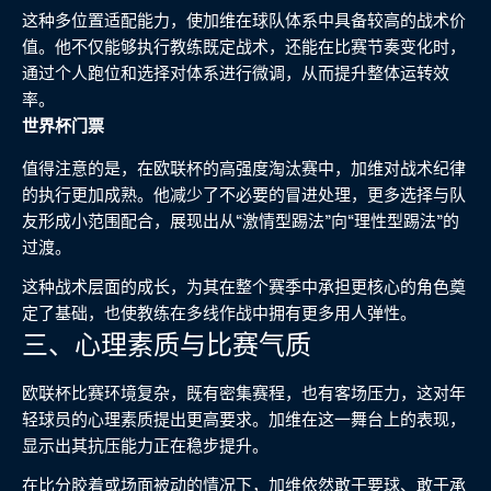
这种多位置适配能力，使加维在球队体系中具备较高的战术价
值。他不仅能够执行教练既定战术，还能在比赛节奏变化时，
通过个人跑位和选择对体系进行微调，从而提升整体运转效
率。
世界杯门票
值得注意的是，在欧联杯的高强度淘汰赛中，加维对战术纪律
的执行更加成熟。他减少了不必要的冒进处理，更多选择与队
友形成小范围配合，展现出从“激情型踢法”向“理性型踢法”的
过渡。
这种战术层面的成长，为其在整个赛季中承担更核心的角色奠
定了基础，也使教练在多线作战中拥有更多用人弹性。
三、心理素质与比赛气质
欧联杯比赛环境复杂，既有密集赛程，也有客场压力，这对年
轻球员的心理素质提出更高要求。加维在这一舞台上的表现，
显示出其抗压能力正在稳步提升。
在比分胶着或场面被动的情况下，加维依然敢于要球、敢于承