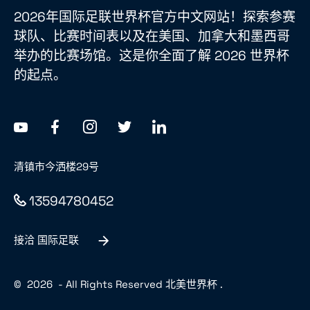
2026年国际足联世界杯官方中文网站！探索参赛
球队、比赛时间表以及在美国、加拿大和墨西哥
举办的比赛场馆。这是你全面了解 2026 世界杯
的起点。
清镇市今洒楼29号
13594780452
接洽 国际足联
©
2026
- All Rights Reserved
北美世界杯
.