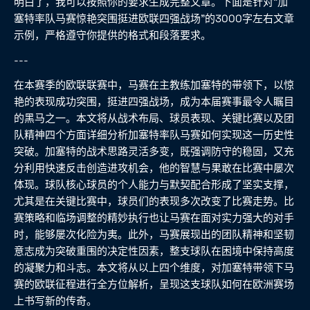
明白了，我可以按照你的要求生成完整文章。下面是针对“加
塞特率队马赛惊艳突围挺进欧联四强战场”的3000字左右文章
示例，严格遵守你提供的格式和段落要求。
---
在本赛季的欧联联赛中，马赛在主教练加塞特的带领下，以惊
艳的表现成功突围，挺进四强战场，成为本届赛事最令人瞩目
的黑马之一。本文将从战术布局、球员表现、关键比赛以及团
队精神四个方面详细分析加塞特率队马赛如何实现这一历史性
突破。加塞特的战术思路灵活多变，既强调防守的稳固，又充
分利用快速反击创造进攻机会，他的智慧与果敢在比赛中屡次
体现。球队核心球员的个人能力与默契配合形成了坚实支撑，
尤其是在关键比赛中，球员们的表现多次改变了比赛走势。比
赛策略和临场调整的精妙执行也让马赛在面对实力强大的对手
时，能够屡次化险为夷。此外，马赛展现出的团队精神和坚韧
意志成为突破重围的决定性因素，整支球队在困境中保持高度
的凝聚力和斗志。本文将从以上四个维度，对加塞特带领下马
赛的欧联征程进行全方位解析，呈现这支球队如何在欧洲赛场
上书写新的传奇。