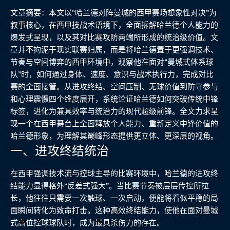
文章摘要：本文以“哈兰德对阵曼城的西甲赛场想象性对决”为
叙事核心，在西甲技战术语境下，全面拆解哈兰德个人能力的
爆发式呈现，以及其对比赛攻防两端所形成的统治级价值。文
章并不拘泥于现实联赛归属，而是将哈兰德置于更强调技术、
节奏与空间博弈的西甲环境中，观察他在面对“曼城式体系球
队”时，如何通过身体、速度、意识与战术执行力，完成对比
赛的全面接管。从进攻终结、空间压制、无球价值到防守参与
和心理震慑四个维度展开，系统论证哈兰德如何突破传统中锋
标签，进化为兼具效率与统治力的现代超级前锋。全文力求呈
现一个在西甲舞台上全面释放个人能力、重新定义中锋价值的
哈兰德形象，为理解其巅峰形态提供更立体、更深层的视角。
一、进攻终结统治
在西甲强调技术流与控球主导的比赛环境中，哈兰德的进攻终
结能力显得格外“反差式强大”。当比赛节奏被层层传控所拉
长，他往往只需要一次触球、一次启动，便能将看似平稳的局
面瞬间转化为致命打击。这种高效终结能力，使他在面对曼城
式高位控球球队时，成为最具杀伤力的存在。