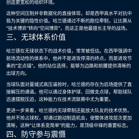
创造更宽松的组织环境。
这种空间压制并非数据化的直接体现，却是西甲高水平对抗中
极为关键的隐性价值。哈兰德通过不断的跑位牵制，让比赛从
“技术博弈”转向“空间博弈”，而这正是他最擅长主导的战场。
三、无球体系价值
哈兰德在无球状态下的战术价值，常常被低估。在西甲强调中
前场流动性的体系中，他并不是进攻停滞的终点，而是进攻节
奏的“定点锚”。他的站位选择，能够为边路和前腰提供清晰的
出球方向。
当球队面对曼城式高压逼抢时，哈兰德的存在为后场提供了直
接解压的通道。他可以通过身体护球、回做支点球，帮助球队
迅速摆脱压迫，这种能力在技术流联赛中尤为重要。
更进一步来看，哈兰德的无球牵制还能放大队友的技术优势。
他并不抢占球权，却通过跑动制造机会，使整体进攻层次更加
清晰，这种“让体系变简单”的能力，是顶级中锋的重要标志。
四、防守参与震慑