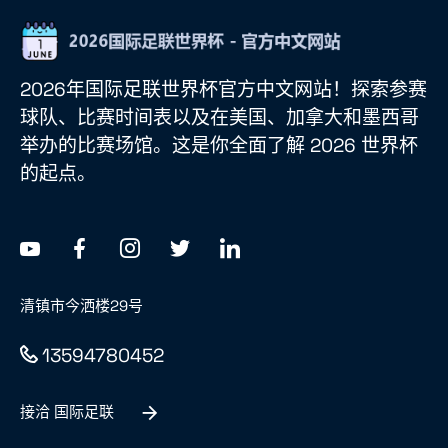
2026年国际足联世界杯官方中文网站！探索参赛
球队、比赛时间表以及在美国、加拿大和墨西哥
举办的比赛场馆。这是你全面了解 2026 世界杯
的起点。
清镇市今洒楼29号
13594780452
接洽 国际足联