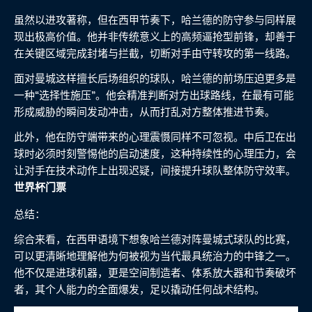
虽然以进攻著称，但在西甲节奏下，哈兰德的防守参与同样展
现出极高价值。他并非传统意义上的高频逼抢型前锋，却善于
在关键区域完成封堵与拦截，切断对手由守转攻的第一线路。
面对曼城这样擅长后场组织的球队，哈兰德的前场压迫更多是
一种“选择性施压”。他会精准判断对方出球路线，在最有可能
形成威胁的瞬间发动冲击，从而打乱对方整体推进节奏。
此外，他在防守端带来的心理震慑同样不可忽视。中后卫在出
球时必须时刻警惕他的启动速度，这种持续性的心理压力，会
让对手在技术动作上出现迟疑，间接提升球队整体防守效率。
世界杯门票
总结：
综合来看，在西甲语境下想象哈兰德对阵曼城式球队的比赛，
可以更清晰地理解他为何被视为当代最具统治力的中锋之一。
他不仅是进球机器，更是空间制造者、体系放大器和节奏破坏
者，其个人能力的全面爆发，足以撬动任何战术结构。