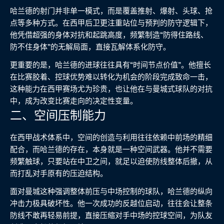
哈兰德的射门并非单一模式，而是覆盖推射、爆射、头球、抢
点等多种方式。在西甲后卫更注重站位与预判的防守逻辑下，
他凭借超强的身体对抗和起跳高度，频繁制造“防得住路线、
防不住身体”的无解局面，直接瓦解体系化防守。
更重要的是，哈兰德的进球往往具有“时间节点价值”。他擅长
在比赛胶着、控球优势难以转化为机会的阶段完成致命一击，
这种能力在西甲赛场尤为珍贵，也让他在与曼城式球队的对抗
中，成为改变比赛走向的决定性变量。
二、空间压制能力
在西甲战术体系中，空间的创造与利用往往依赖中前场的精细
配合，而哈兰德的存在，本身就是一种空间武器。他并不需要
频繁触球，只要站在中卫之间，就足以迫使防线整体后撤，从
而打乱对手原有的压迫结构。
面对曼城这种强调整体前压与中场控制的球队，哈兰德的纵向
冲击力极具破坏性。他一次成功的反越位启动，往往会让整条
防线不敢再轻易前提，直接压缩对手中场的控球空间，为队友