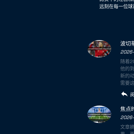
远刻在每一位球
波切
2026-
随着2
他的
新的
需要这
焦点
2026-
文章