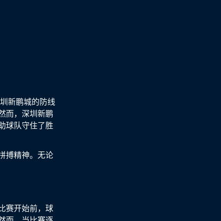
深圳新鹏城的防线
然而，深圳新鹏
助球队守住了胜
拼搏精神。无论
比赛开始前，球
然而，当比赛逐