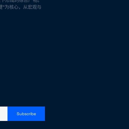
织下形成的综合产物。
键”为核心，从宏观与
Subscribe