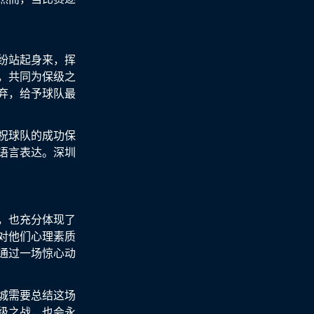
纷站起身来，挥
，共同为保级之
弃，给予球队最
祝球队的成功保
语言表达。深圳
，也充分体现了
对他们心理素质
通过一场惊心动
城需要总结这场
级之战，也会永