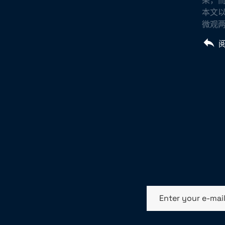
果，
本文
微观两
Enter your e-mai