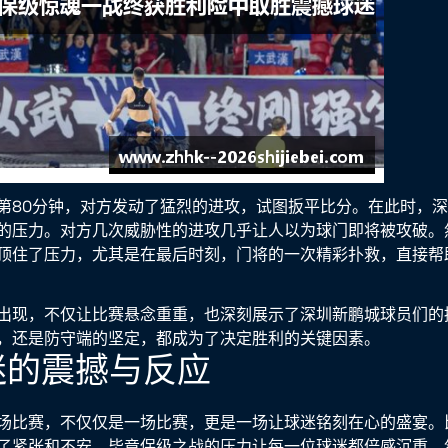
第80分钟，对方发动了猛烈的进攻，试图扳平比分。在此时，
的压力。对方几次威胁性的进攻几乎让人以为球门即将被攻破。
顶住了压力，尤其是在最后时刻，门将的一次精彩扑救，直接帮
出现，不仅让比赛悬念重重，也深刻展示了深圳新鹏城球员们的
，还是防守端的坚定，都成为了决定胜利的关键因素。
迷的震撼与反应
场比赛，不仅仅是一场比赛，更是一场让球迷铭刻在心的盛宴。
了紧张和不安，毕竟保级之战的压力让每一位球迷都倍感沉重。