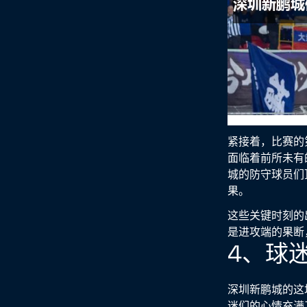
紧接着，比赛的
面临着前所未有
城的防守球员们
果。
这些关键时刻的
是进攻端的果断
4、球
深圳新鹏城的这
迷们的心情充满