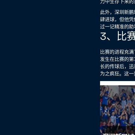
力中生存下来的
此外，深圳新鹏
肆进球，但他凭
过一记精准的助
3、比
比赛的进程充满
发生在比赛的第
长的传球后，迅
为之疯狂。这一