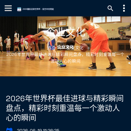
企业文化
首页
企业文化
2026年世界杯最佳进球与精彩瞬间盘点，精彩时刻重温每一个
激动人心的瞬间
2026年世界杯最佳进球与精彩瞬间
盘点，精彩时刻重温每一个激动人
心的瞬间
2026-06-19 11:26:25