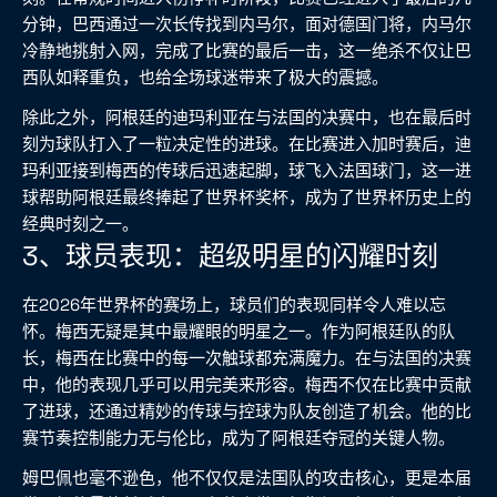
分钟，巴西通过一次长传找到内马尔，面对德国门将，内马尔
冷静地挑射入网，完成了比赛的最后一击，这一绝杀不仅让巴
西队如释重负，也给全场球迷带来了极大的震撼。
除此之外，阿根廷的迪玛利亚在与法国的决赛中，也在最后时
刻为球队打入了一粒决定性的进球。在比赛进入加时赛后，迪
玛利亚接到梅西的传球后迅速起脚，球飞入法国球门，这一进
球帮助阿根廷最终捧起了世界杯奖杯，成为了世界杯历史上的
经典时刻之一。
3、球员表现：超级明星的闪耀时刻
在2026年世界杯的赛场上，球员们的表现同样令人难以忘
怀。梅西无疑是其中最耀眼的明星之一。作为阿根廷队的队
长，梅西在比赛中的每一次触球都充满魔力。在与法国的决赛
中，他的表现几乎可以用完美来形容。梅西不仅在比赛中贡献
了进球，还通过精妙的传球与控球为队友创造了机会。他的比
赛节奏控制能力无与伦比，成为了阿根廷夺冠的关键人物。
姆巴佩也毫不逊色，他不仅仅是法国队的攻击核心，更是本届