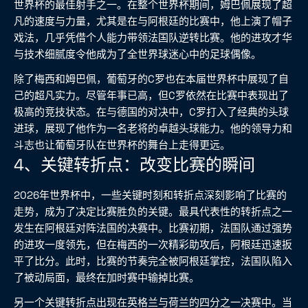
世界杯的最佳射手之一。在整个世界杯期间，姆巴佩展现了超
凡的速度与力量，尤其是在与阿根廷的比赛中，他上演了帽子
戏法，几乎凭借个人能力带领法国队逆转比赛。他的进攻才华
与技术细腻度令他成为了全世界球迷心中的足球偶像。
除了梅西和姆巴佩，葡萄牙的C罗也在本届世界杯中展现了自
己的超凡实力。尽管年事已高，但C罗依然在比赛中表现出了
极高的竞技状态。在与德国的对决中，C罗打入了经典的头球
进球，展现了他作为一名老将的卓越头球能力。他的领导力和
斗志也让葡萄牙队在世界杯的舞台上走得更远。
4、关键转折点：改变比赛的瞬间
2026年世界杯中，一些关键时刻和转折点深刻影响了比赛的
走势，成为了决定比赛胜负的关键。最具代表性的转折点之一
发生在阿根廷对阵法国的决赛中。比赛初期，法国队通过强势
的进攻一度领先，但在梅西的一次精彩助攻后，阿根廷迅速扳
平了比分。此时，比赛的节奏完全被阿根廷掌控，法国队陷入
了被动局面，最终在加时赛中输掉比赛。
另一个关键转折点出现在英格兰与荷兰的四分之一决赛中。当