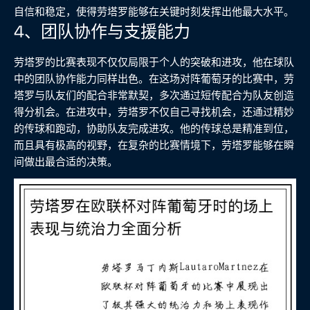
自信和稳定，使得劳塔罗能够在关键时刻发挥出他最大水平。
4、团队协作与支援能力
劳塔罗的比赛表现不仅仅局限于个人的突破和进攻，他在球队
中的团队协作能力同样出色。在这场对阵葡萄牙的比赛中，劳
塔罗与队友们的配合非常默契，多次通过短传配合为队友创造
得分机会。在进攻中，劳塔罗不仅自己寻找机会，还通过精妙
的传球和跑动，协助队友完成进攻。他的传球总是精准到位，
而且具有极高的视野，在复杂的比赛情境下，劳塔罗能够在瞬
间做出最合适的决策。