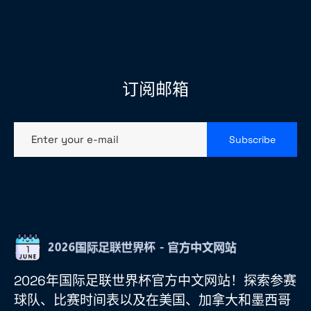
订阅邮箱
Enter your e-mail
Subscribe
2026年国际足联世界杯官方中文网站！探索参赛
球队、比赛时间表以及在美国、加拿大和墨西哥