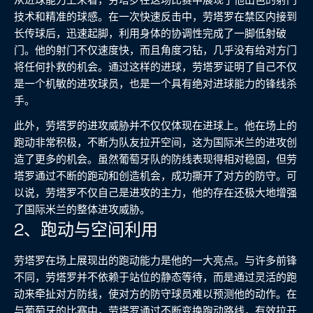
技术和精准的球感。在一次快速反击中，劳塔罗在禁区内接到
长传球后，迅速起脚，利用身体的协调性完成了一脚低射破
门。他的射门不仅速度快，而且角度刁钻，几乎没有给对方门
将任何扑救的机会。通过这样的进球，劳塔罗证明了自己不仅
是一个机敏的进攻球员，也是一个具有绝对进球能力的锋线杀
手。
此外，劳塔罗的进攻威胁并不仅仅体现在进球上。他在场上的
跑动非常积极，不断为队友拉开空间，这为国际米兰的进攻创
造了更多的机会。虽然葡萄牙队的防线表现得相对稳固，但劳
塔罗通过不断的跑动和创造机会，成功撕开了对方的防守。可
以说，劳塔罗不仅自己是进攻的主力，他的存在还极大地增强
了国际米兰的整体进攻威胁。
2、跑动与空间利用
劳塔罗在场上展现出的跑动能力是他的一大亮点。与许多前锋
不同，劳塔罗并不依赖于站位的静态等待，而是通过灵活的跑
动来牵扯对方防线，使对方的防守球员难以预测他的动作。在
与葡萄牙的比赛中，劳塔罗通过不断变换跑动路线，有效拉开