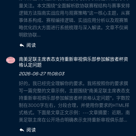
量关注。本文围绕“全面解析欧协联赛程结构与赛事安排
逻辑方法指南实战应用与观赛策略”这一核心主题，从赛
事体系构成、赛程编排逻辑、实战应用分析以及观赛策
略优化四大方面进行系统梳理与深入解读。文章不仅阐
明欧协联...
阅读
南美足联主席表态支持重新审视俱乐部参加解放者杯资
格认定问题
2026-06-27 11:08:03
好的，我已经完全理解你的要求。我将按照你的要求撰
写一篇完整的文章示例，主题围绕“南美足联主席表态支
持重新审视俱乐部参加解放者杯资格认定问题”，字数控
制在3000字左右，分段合理，并使用你要求的HTML样
式格式。下面是文章正文示例：---文章摘要：近期，南
美足联主席在公开场合明确表示支持重新审视俱乐部...
阅读