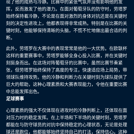
现了他的成熟与冷静。比赛中的紧张气氛并没有影响他的发
挥，反而激发了他的潜力。在面对葡萄牙队的防守时，劳塔罗
始终保持着冷静，不论是在面对激烈的身体对抗还是在关键时
刻的决定性进攻上，他都表现得非常成熟。特别是在比赛的关
键时刻，他能够保持清晰的头脑，不慌不忙地做出最合适的判
断。
此外，劳塔罗在大赛中的表现常常是他的一大优势。在欧联杯
这样的重要赛事中，劳塔罗能够全身心投入比赛，并在关键时
刻挺身而出。在这场对阵葡萄牙的比赛中，虽然比赛节奏紧
张，但劳塔罗始终保持了高度的专注，快速适应场上局势，带
领球队维持攻势。他的冷静和判断力在关键时刻为球队提供了
巨大的帮助，这种心理素质和大赛表现能力，令他在重要比赛
中总能发挥出色。
足球赛事
心理素质的强大不仅体现在进攻时的冷静判断上，还体现在面
对压力时的稳定发挥。在上半场和下半场的关键时刻，劳塔罗
都能在与防守球员的对抗中保持稳定的心理状态，无论是处理
球还是跑位，他都能够始终坚持自己的打法，保持信心。这种