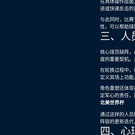
在具体操作层面
进或快速反击的
与此同时，比赛
性，可以帮助球
三、人
核心球员缺阵，
度的重要契机。
在轮换过程中，
定义其场上功能
角色重塑还体现
定军心的责任，
北美世界杯
通过这样的人员
阵容的更新迭代
四、心