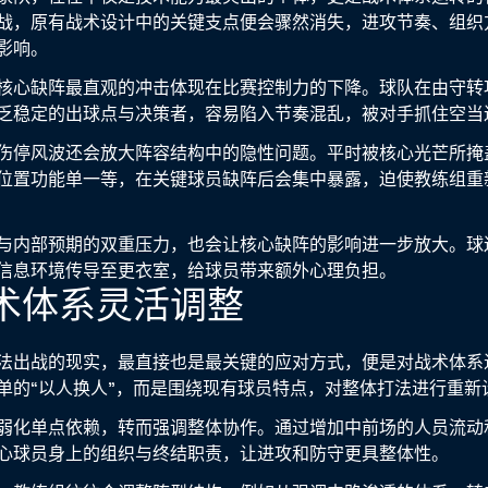
战，原有战术设计中的关键支点便会骤然消失，进攻节奏、组织
影响。
核心缺阵最直观的冲击体现在比赛控制力的下降。球队在由守转
乏稳定的出球点与决策者，容易陷入节奏混乱，被对手抓住空当
伤停风波还会放大阵容结构中的隐性问题。平时被核心光芒所掩
位置功能单一等，在关键球员缺阵后会集中暴露，迫使教练组重
与内部预期的双重压力，也会让核心缺阵的影响进一步放大。球
信息环境传导至更衣室，给球员带来额外心理负担。
术体系灵活调整
法出战的现实，最直接也是最关键的应对方式，便是对战术体系
单的“以人换人”，而是围绕现有球员特点，对整体打法进行重新
弱化单点依赖，转而强调整体协作。通过增加中前场的人员流动
心球员身上的组织与终结职责，让进攻和防守更具整体性。