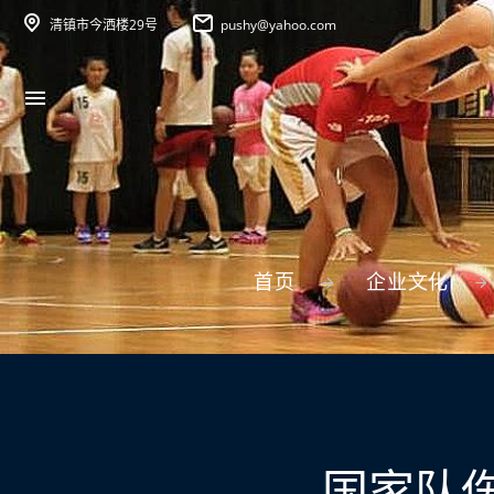
清镇市今洒楼29号
pushy@yahoo.com
首页
企业文化
国家队