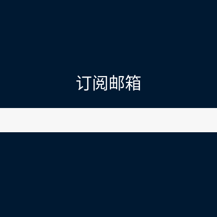
订阅邮箱
l