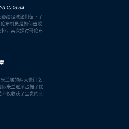
9 10:13:34
无疑给足球迷们留下了
哥伦布机员是如何击败
安排，其次探讨哥伦布
章
为米兰城的两大豪门之
国际米兰逐渐占据了优
兰不仅收获了宝贵的三