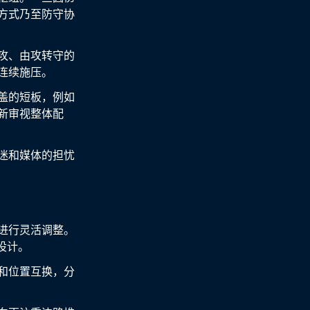
方式乃至防守协
攻、由攻转守的
连续施压。
盖的短板，例如
新审视整体配
迷和媒体的担忧
进行灵活调整。
设计。
和位置互换，分