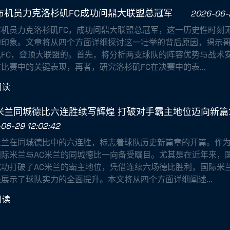
布机员力克洛杉矶FC成功问鼎大联盟总冠军
2026-06-2
布机员力克洛杉矶FC，成功问鼎大联盟总冠军，这一历史性时刻
的印象。文章将从四个方面详细探讨这一壮举的背后原因，揭示
矶FC，登顶大联盟的。首先，将分析两支球队的阵容优势与战术
比赛中的关键表现，再者，研究洛杉矶FC在决赛中的表...
阅读
米兰同城德比六连胜续写辉煌 打破对手霸主地位迈向新篇
06-29 12:02:42
米兰在同城德比中的六连胜，标志着球队历史新篇章的开篇。作
国际米兰与AC米兰的同城德比一向备受瞩目。尤其是在近年来，
成功打破了AC米兰的霸主地位，凭借连续六场德比胜利，国际米
展示了球队实力的全面提升。本文将从四个方面详细阐述...
阅读