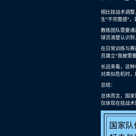
相比技战术调整
生“不完整感”
教练团队需要通
球员清楚认识到
在日常训练与赛
员建立“我被需
长远来看，这种
对类似危机时，
总结：
总体而言，国家
仅体现在技战术