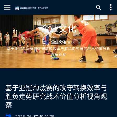
企业文化
首页
企业文化
基于亚冠淘汰赛的攻守转换效率与胜负走势研究战术价值分析
视角观察
基于亚冠淘汰赛的攻守转换效率与
胜负走势研究战术价值分析视角观
察
2026-06-30 10:14:05