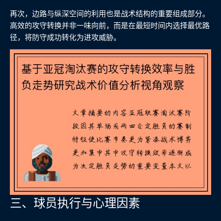
再次，边路与纵深空间的利用也是战术结构的重要组成部分。
高效的攻守转换并非一味向前，而是在最短时间内选择最优路
径，将防守成功转化为进攻威胁。
三、球员执行与心理因素