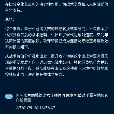
在比分变化节点中的决定性作用，为战术复盘和未来备战提供
科学支持。
总结：
综合来看，基于亚冠淘汰赛的攻守转换效率研究，不仅揭示了
比赛胜负背后的战术逻辑，也体现了现代足球对速度、空间与
决策质量的高度依赖。攻守转换已成为连接防守稳定与进攻效
率的核心纽带。
从战术价值分析视角出发，提升攻守转换效率应成为亚洲俱乐
部的重要发展方向。通过优化战术结构、强化球员执行力并结
合数据分析手段，球队能够在淘汰赛这种高压环境中更好地掌
控胜负走势，进而提升整体竞争力。
国际米兰同城德比六连胜续写辉煌 打破对手霸主地位迈
向新篇章
2026-06-29 12:02:42