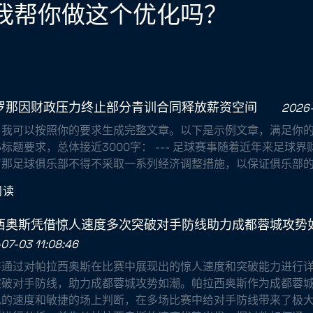
我帮你做这个优化吗？
罗那因财政压力终止部分青训合同释放薪资空间
2026-
，我可以按照你的要求生成完整文章。以下是示例文章，满足你
标题要求，总体接近3000字： --- 足球赛事随着近年来足球
那足球俱乐部不得不采取一系列经济调整措施，以保证俱乐部的可
阅读
西奥斯凭借惊人速度多次突破对手防线助力成都蓉城攻势
07-03 11:08:46
将通过对帕拉西奥斯在比赛中展现出的惊人速度和突破能力进行
突破对手防线，助力成都蓉城攻势如潮。帕拉西奥斯作为成都蓉
色的速度和敏捷的场上判断，在多场比赛中给对手防线带来了极