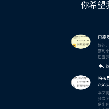
你希望
巴塞
好的
落和小
巴塞罗
帕拉
2026-
本文
多次
借出