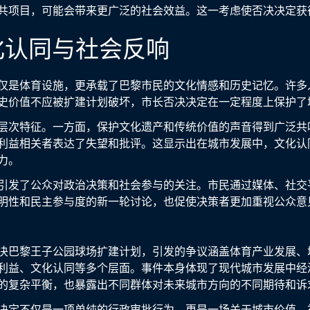
共项目，可能会带来更广泛的社会效益。这一考虑使否决决定获
化认同与社会反响
仅是体育设施，更承载了巴黎市民的文化情感和历史记忆。许多
史价值不应被扩建计划破坏，市长否决决定在一定程度上保护了
层次特征。一方面，保护文化遗产和传统价值的声音得到广泛共
利益相关者表达了失望和批评。这显示出在城市发展中，文化认
力。
引发了公众对政治决策和社会参与的关注。市民通过媒体、社交
明性和民主参与度的新一轮讨论，也促使决策者更加重视公众意
决巴黎王子公园球场扩建计划，引发的争议涵盖体育产业发展、
利益、文化认同等多个层面。事件本身体现了现代城市发展中经
的复杂平衡，也暴露出不同群体对未来城市方向的不同期待和诉
决定不仅是一项单纯的行政审批行为，更是一场关于城市价值、