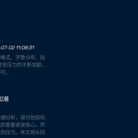
07-02 11:08:31
的格式、字数分布、段
界财务压力的不断加剧，
...
如潮
详细分析，探讨他如何
城的重要进攻核心，凭
大的压力。本文将从四