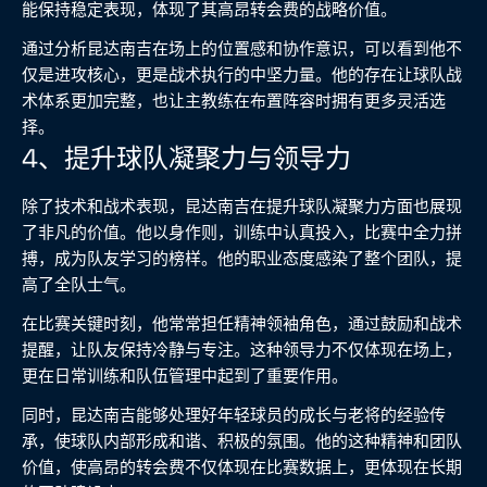
能保持稳定表现，体现了其高昂转会费的战略价值。
通过分析昆达南吉在场上的位置感和协作意识，可以看到他不
仅是进攻核心，更是战术执行的中坚力量。他的存在让球队战
术体系更加完整，也让主教练在布置阵容时拥有更多灵活选
择。
4、提升球队凝聚力与领导力
除了技术和战术表现，昆达南吉在提升球队凝聚力方面也展现
了非凡的价值。他以身作则，训练中认真投入，比赛中全力拼
搏，成为队友学习的榜样。他的职业态度感染了整个团队，提
高了全队士气。
在比赛关键时刻，他常常担任精神领袖角色，通过鼓励和战术
提醒，让队友保持冷静与专注。这种领导力不仅体现在场上，
更在日常训练和队伍管理中起到了重要作用。
同时，昆达南吉能够处理好年轻球员的成长与老将的经验传
承，使球队内部形成和谐、积极的氛围。他的这种精神和团队
价值，使高昂的转会费不仅体现在比赛数据上，更体现在长期