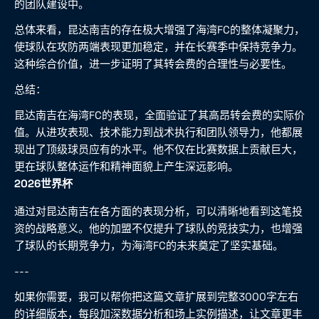
的团队建设中。
总体来看，昆达南吉的存在极大增强了海湾FC的整体凝聚力，
使球队在攻防两端表现更加稳定，并在长赛季中保持竞争力。
这种综合价值，进一步证明了其转会费的合理性与必要性。
总结：
昆达南吉在海湾FC的表现，全面验证了其高昂转会费的实际价
值。从进攻表现、技术能力到战术执行和团队领导力，他都展
现出了顶级球员应有的水平。他不仅在比赛数据上贡献巨大，
更在球队整体运作和精神面貌上产生深远影响。
2026世界杯
通过对昆达南吉在各方面的表现分析，可以清晰地看到这笔投
资的战略意义。他的加盟不仅提升了球队的竞技实力，也增强
了球队的长期竞争力，为海湾FC的未来奠定了坚实基础。
---
如果你需要，我可以帮你把这篇文章扩展到完整3000字左右
的详细版本，每段加深数据分析和场上实例描述，让文章更丰