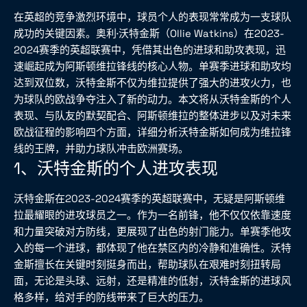
在英超的竞争激烈环境中，球员个人的表现常常成为一支球队
成功的关键因素。奥利·沃特金斯（Ollie Watkins）在2023-
2024赛季的英超联赛中，凭借其出色的进球和助攻表现，迅
速崛起成为阿斯顿维拉锋线的核心人物。单赛季进球和助攻均
达到双位数，沃特金斯不仅为维拉提供了强大的进攻火力，也
为球队的欧战争夺注入了新的动力。本文将从沃特金斯的个人
表现、与队友的默契配合、阿斯顿维拉的整体进步以及对未来
欧战征程的影响四个方面，详细分析沃特金斯如何成为维拉锋
线的王牌，并助力球队冲击欧洲赛场。
1、沃特金斯的个人进攻表现
沃特金斯在2023-2024赛季的英超联赛中，无疑是阿斯顿维
拉最耀眼的进攻球员之一。作为一名前锋，他不仅仅依靠速度
和力量突破对方防线，更展现了出色的射门能力。单赛季他攻
入的每一个进球，都体现了他在禁区内的冷静和准确性。沃特
金斯擅长在关键时刻挺身而出，帮助球队在艰难时刻扭转局
面，无论是头球、远射，还是精准的低射，沃特金斯的进球风
格多样，给对手的防线带来了巨大的压力。