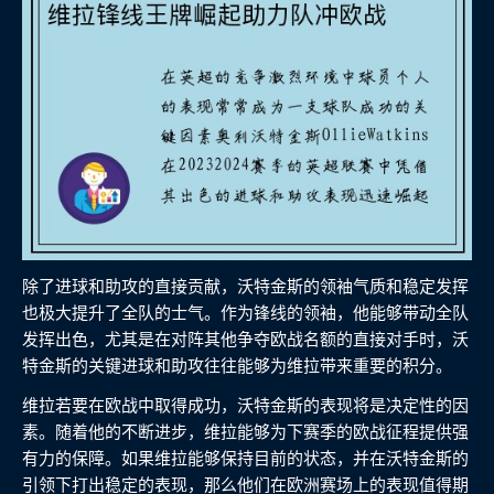
除了进球和助攻的直接贡献，沃特金斯的领袖气质和稳定发挥
也极大提升了全队的士气。作为锋线的领袖，他能够带动全队
发挥出色，尤其是在对阵其他争夺欧战名额的直接对手时，沃
特金斯的关键进球和助攻往往能够为维拉带来重要的积分。
维拉若要在欧战中取得成功，沃特金斯的表现将是决定性的因
素。随着他的不断进步，维拉能够为下赛季的欧战征程提供强
有力的保障。如果维拉能够保持目前的状态，并在沃特金斯的
引领下打出稳定的表现，那么他们在欧洲赛场上的表现值得期