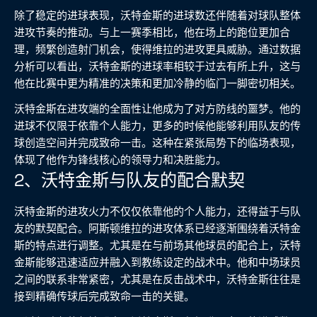
除了稳定的进球表现，沃特金斯的进球数还伴随着对球队整体
进攻节奏的推动。与上一赛季相比，他在场上的跑位更加合
理，频繁创造射门机会，使得维拉的进攻更具威胁。通过数据
分析可以看出，沃特金斯的进球率相较于过去有所上升，这与
他在比赛中更为精准的决策和更加冷静的临门一脚密切相关。
沃特金斯在进攻端的全面性让他成为了对方防线的噩梦。他的
进球不仅限于依靠个人能力，更多的时候他能够利用队友的传
球创造空间并完成致命一击。这种在紧张局势下的临场表现，
体现了他作为锋线核心的领导力和决胜能力。
2、沃特金斯与队友的配合默契
沃特金斯的进攻火力不仅仅依靠他的个人能力，还得益于与队
友的默契配合。阿斯顿维拉的进攻体系已经逐渐围绕着沃特金
斯的特点进行调整。尤其是在与前场其他球员的配合上，沃特
金斯能够迅速适应并融入到教练设定的战术中。他和中场球员
之间的联系非常紧密，尤其是在反击战术中，沃特金斯往往是
接到精确传球后完成致命一击的关键。