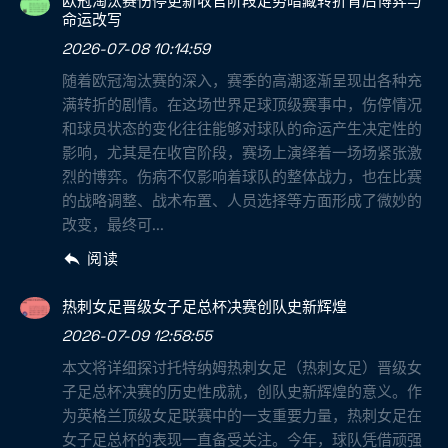
欧冠淘汰赛伤停更新收官阶段走势暗藏转折背后博弈与
命运改写
2026-07-08 10:14:59
随着欧冠淘汰赛的深入，赛季的高潮逐渐呈现出各种充
满转折的剧情。在这场世界足球顶级赛事中，伤停情况
和球员状态的变化往往能够对球队的命运产生决定性的
影响，尤其是在收官阶段，赛场上演绎着一场场紧张激
烈的博弈。伤病不仅影响着球队的整体战力，也在比赛
的战略调整、战术布置、人员选择等方面形成了微妙的
改变，最终可...
阅读
热刺女足晋级女子足总杯决赛创队史新辉煌
2026-07-09 12:58:55
本文将详细探讨托特纳姆热刺女足（热刺女足）晋级女
子足总杯决赛的历史性成就，创队史新辉煌的意义。作
为英格兰顶级女足联赛中的一支重要力量，热刺女足在
女子足总杯的表现一直备受关注。今年，球队凭借顽强