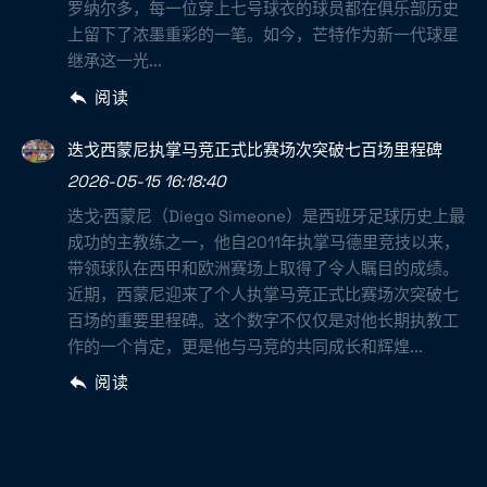
罗纳尔多，每一位穿上七号球衣的球员都在俱乐部历史
上留下了浓墨重彩的一笔。如今，芒特作为新一代球星
继承这一光...
阅读
迭戈西蒙尼执掌马竞正式比赛场次突破七百场里程碑
2026-05-15 16:18:40
迭戈·西蒙尼（Diego Simeone）是西班牙足球历史上最
成功的主教练之一，他自2011年执掌马德里竞技以来，
带领球队在西甲和欧洲赛场上取得了令人瞩目的成绩。
近期，西蒙尼迎来了个人执掌马竞正式比赛场次突破七
百场的重要里程碑。这个数字不仅仅是对他长期执教工
作的一个肯定，更是他与马竞的共同成长和辉煌...
阅读