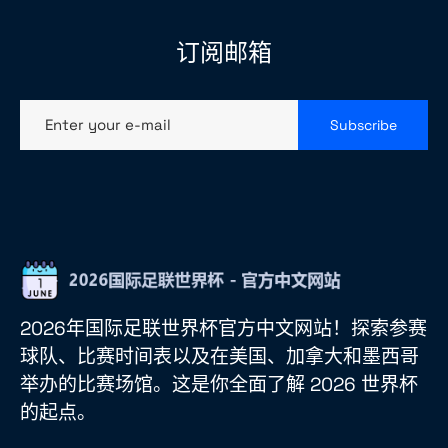
订阅邮箱
Enter your e-mail
Subscribe
2026年国际足联世界杯官方中文网站！探索参赛
球队、比赛时间表以及在美国、加拿大和墨西哥
举办的比赛场馆。这是你全面了解 2026 世界杯
的起点。