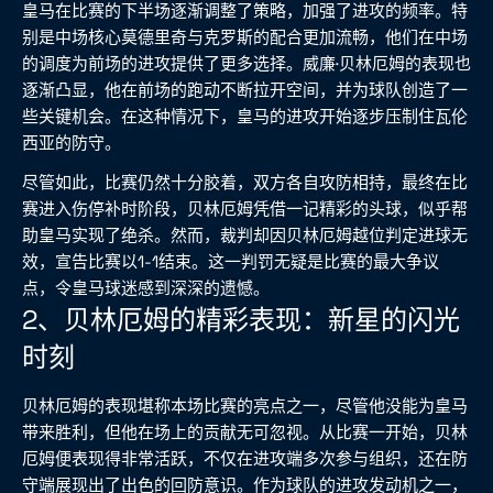
皇马在比赛的下半场逐渐调整了策略，加强了进攻的频率。特
别是中场核心莫德里奇与克罗斯的配合更加流畅，他们在中场
的调度为前场的进攻提供了更多选择。威廉·贝林厄姆的表现也
逐渐凸显，他在前场的跑动不断拉开空间，并为球队创造了一
些关键机会。在这种情况下，皇马的进攻开始逐步压制住瓦伦
西亚的防守。
尽管如此，比赛仍然十分胶着，双方各自攻防相持，最终在比
赛进入伤停补时阶段，贝林厄姆凭借一记精彩的头球，似乎帮
助皇马实现了绝杀。然而，裁判却因贝林厄姆越位判定进球无
效，宣告比赛以1-1结束。这一判罚无疑是比赛的最大争议
点，令皇马球迷感到深深的遗憾。
2、贝林厄姆的精彩表现：新星的闪光
时刻
贝林厄姆的表现堪称本场比赛的亮点之一，尽管他没能为皇马
带来胜利，但他在场上的贡献无可忽视。从比赛一开始，贝林
厄姆便表现得非常活跃，不仅在进攻端多次参与组织，还在防
守端展现出了出色的回防意识。作为球队的进攻发动机之一，