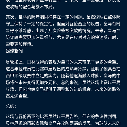
进攻端的配合与战术布局。
其次，皇马的防守端同样存在一定的问题。虽然球队在整体防
守上保持了一定的稳定性，但面对瓦伦西亚的反击，皇马有时
显得不够冷静，出现了几次险些被突破的情况。未来，皇马在
防守端需要更加注重细节，尤其是在应对对方的快速反击时，
需要更加谨慎。
足球新闻
尽管如此，贝林厄姆的表现为皇马的未来带来了更多的希望。
这名年轻球员在比赛中展现出的成熟与冷静，证明了他具备在
西甲顶级联赛中立足的实力。随着他逐渐融入球队，皇马的中
场将在未来变得更加多元化。总的来说，虽然这场比赛以平局
收场，但它也给皇马提供了调整和改进的机会，未来的道路依
然充满希望。
总结：
这场与瓦伦西亚的比赛虽然以平局告终，但它的争议性判罚、
贝林厄姆的精彩表现和皇马在攻防两端的反思，为球队未来的