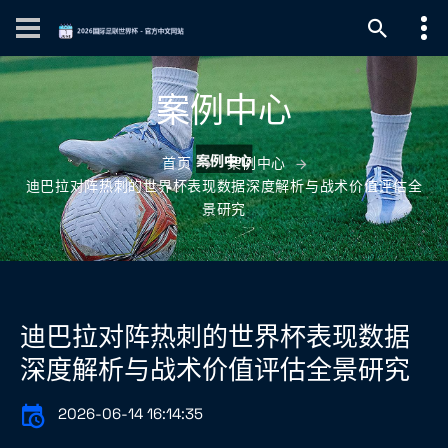
案例中心
首页
案例中心
迪巴拉对阵热刺的世界杯表现数据深度解析与战术价值评估全
景研究
迪巴拉对阵热刺的世界杯表现数据
深度解析与战术价值评估全景研究
2026-06-14 16:14:35