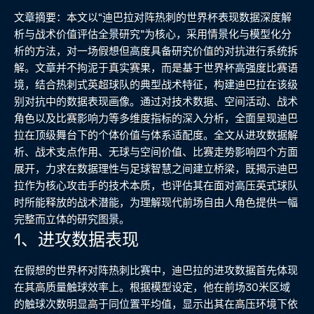
文章摘要：本文以“迪巴拉对阵热刺的世界杯表现数据深度解
析与战术价值评估全景研究”为核心，采用情景化与模型化分
析的方法，对一场假想但高度具备研究价值的对抗进行系统拆
解。文章并不拘泥于真实赛果，而是基于世界杯高强度比赛语
境，结合热刺式英超球队的典型战术特征，构建迪巴拉在该级
别对抗中的数据表现画像。通过对技术数据、空间活动、战术
角色以及比赛影响力等多维度指标的深入分析，全面呈现迪巴
拉在顶级舞台下的个体价值与体系适配度。全文从进攻数据解
析、战术支点作用、无球与空间价值、比赛走势影响四个方面
展开，力求在数据理性与足球智慧之间建立桥梁，既揭示迪巴
拉作为核心攻击手的技术本质，也评估其在面对高压英式球队
时所能释放的战术潜能，为理解现代前场自由人角色提供一幅
完整而立体的研究图景。
1、进攻数据表现
在假想的世界杯对阵热刺比赛中，迪巴拉的进攻数据首先体现
在其高质量触球效率上。根据模型设定，他在前场30米区域
的触球次数明显高于同位置平均值，显示出其在高压环境下依