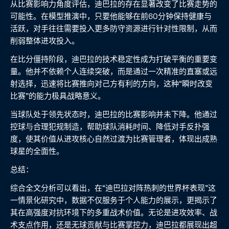
从比赛影响力角度评估，迪巴拉的存在显著改变了比赛走势的
可能性。在模型推演中，只要他能够在前60分钟保持健康与
活跃，对手往往需要投入更多防守资源进行针对性限制，从而
削弱整体进攻投入。
在比分僵持阶段，迪巴拉的技术稳定性成为打破平衡的重要变
量。他并不依赖个人连续突破，而是通过一次精准的直塞或远
射选择，迅速将比赛推向对己方有利的方向，这种“瞬时改变
比赛”的能力极具战略意义。
当球队处于领先状态时，迪巴拉的比赛影响并未下降。他通过
控球与合理犯规制造，帮助球队消耗时间、降低对手反扑强
度，使其价值从进攻核心自然过渡为比赛管理者，体现出成熟
球星的全面性。
总结：
综合全文分析可以看出，在“迪巴拉对阵热刺的世界杯表现”这
一情景化研究中，数据不仅服务于个人能力的展示，更揭示了
其在高强度对抗环境下的多重战术价值。无论是进攻效率、战
术支点作用，还是无球贡献与比赛掌控力，迪巴拉都展现出超