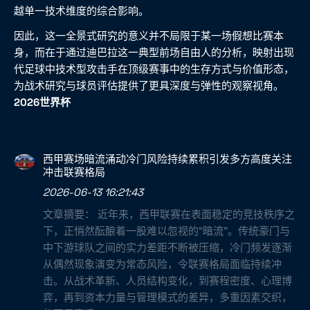
越单一技术维度的综合影响。
因此，这一全景式研究的意义并不局限于某一场假想比赛本
身，而在于通过迪巴拉这一典型前场自由人的分析，映射出现
代足球中技术型攻击手在顶级赛事中的生存方式与价值形态，
为战术研究与球员评估提供了更具深度与弹性的观察视角。
2026世界杯
西甲赛场暗流涌动冷门风险持续累积引发多方高度关注
冲击联赛格局
2026-06-13 16:21:43
文章摘要： 近年来，西甲联赛在表面稳定的竞技秩序之
下，正悄然酝酿着一股难以忽视的“暗流”。传统豪门与
中下游球队之间的实力差距不断被压缩，冷门频发逐渐
从偶然现象演变为常态风险，令联赛格局面临持续冲
击。从战术革新、人员结构变化，到赛程密度、心理博
弈，再到资本力量与管理模式的差异，多重因素交织，