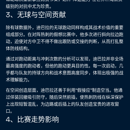
级别的对抗中尤为珍贵。
3、无球与空间贡献
除有球数据外，迪巴拉的无球跑动同样构成其战术价值的重要
组成部分。在对阵热刺的假想比赛中，他多次进行斜向拉边跑
动，迫使对方中卫不得不做出跟防或交接的判断，从而打乱整
体防线结构。
通过对跑动距离与冲刺次数的分析可以发现，迪巴拉并非全场
最高强度的跑动者，但他的跑动更具目的性。每一次启动，几
乎都与队友的持球方向和战术意图高度同步，体现出极强的战
术理解能力。
在空间创造层面，迪巴拉还善于利用“假接应”制造空当。他通
过佯装回撤吸引防守，随后突然前插，使热刺防线在纵深保护
上出现短暂混乱，为边路或后插上的队友创造宝贵的进攻窗
口。
4、比赛走势影响