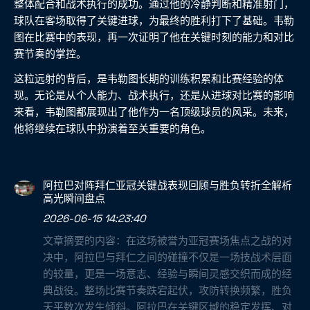
整体配合和战术执行的成功。通过他的冷静判断和精准射门，
球队在客场取得了关键进球，为最终的胜利打下了基础。韦勒
图在比赛中的表现，再一次证明了他在关键时刻的能力和对比
赛节奏的掌控。
这粒远射的背后，是韦勒图长期的训练积累和比赛经验的体
现。无论是从个人能力、战术执行，还是从进球对比赛的影响
来看，韦勒图都展现出了他作为一名顶级球员的风采。未来，
他将继续在球队中扮演着至关重要的角色。
阿拉巴对阵拜仁亚冠关键战表现回顾与胜负转折全解析
高光瞬间盘点
2026-06-15 14:23:40
文章摘要的内容：在这场被誉为亚冠赛场焦点之战的对
决中，阿拉巴与拜仁之间的碰撞不仅是一场技战术层面
的较量，更是一场意志、经验与瞬间灵感交织而成的经
典战役。整场比赛节奏跌宕起伏，攻防转换频繁，胜负
天平数次发生倾斜。阿拉巴在关键区域的稳定发挥、对