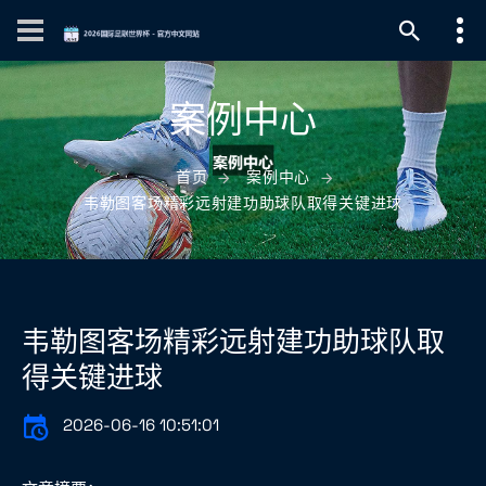
案例中心
首页
案例中心
韦勒图客场精彩远射建功助球队取得关键进球
韦勒图客场精彩远射建功助球队取
得关键进球
2026-06-16 10:51:01