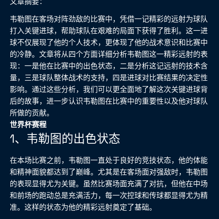
文章摘要：
韦勒图在客场对阵劲敌的比赛中，凭借一记精彩的远射为球队
打入关键进球，帮助球队在艰难的局面下获得了胜利。这一进
球不仅展现了他的个人技术，更体现了他的战术意识和比赛中
的冷静。文章将从四个方面详细分析韦勒图这一精彩远射的表
现：一是他在比赛中的出色状态，二是分析这记远射的技术含
量，三是球队整体战术的支持，四是进球对比赛结果的决定性
影响。通过这些分析，我们可以更全面地了解这次关键进球背
后的故事，进一步认识韦勒图在比赛中的重要性以及他对球队
所做的贡献。
世界杯赛程
1、韦勒图的出色状态
在本场比赛之前，韦勒图一直处于良好的竞技状态，他的体能
和精神面貌都达到了巅峰。尤其是在客场面对强敌时，韦勒图
的表现显得尤为关键。虽然比赛场面充满了对抗，但他在中场
和前场的跑动总是充满活力，每一次控球和传球都显得尤为精
准。这样的状态为他的精彩远射奠定了基础。