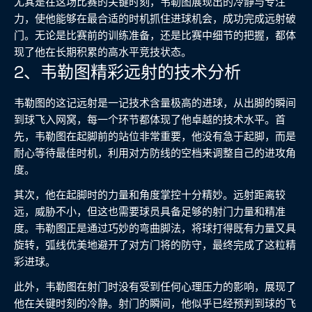
尤其是在这场比赛的关键时刻，韦勒图展现出的冷静与专注
力，使他能够在最合适的时机抓住进球机会，成功完成远射破
门。无论是比赛前的训练准备，还是比赛中细节的把握，都体
现了他在长期积累的高水平竞技状态。
2、韦勒图精彩远射的技术分析
韦勒图的这记远射是一记技术含量极高的进球，从出脚的瞬间
到球飞入网窝，每一个环节都体现了他卓越的技术水平。首
先，韦勒图在起脚前的站位非常重要，他没有急于起脚，而是
耐心等待最佳时机，利用对方防线的空档来调整自己的进攻角
度。
其次，他在起脚时的力量和角度掌控十分精妙。远射距离较
远，威胁不小，但这也需要球员具备足够的射门力量和精准
度。韦勒图正是通过巧妙的弯曲脚法，将球打得既有力量又具
旋转，弧线优美地避开了对方门将的防守，最终完成了这粒精
彩进球。
此外，韦勒图在射门时没有受到任何心理压力的影响，展现了
他在关键时刻的冷静。射门的瞬间，他似乎已经预判到球的飞