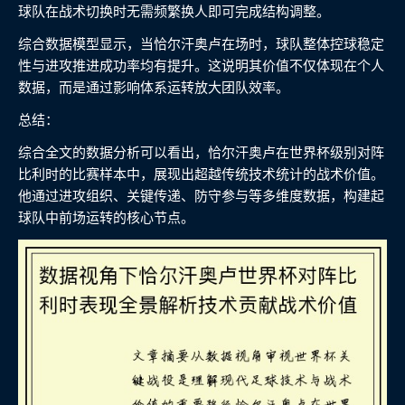
球队在战术切换时无需频繁换人即可完成结构调整。
综合数据模型显示，当恰尔汗奥卢在场时，球队整体控球稳定
性与进攻推进成功率均有提升。这说明其价值不仅体现在个人
数据，而是通过影响体系运转放大团队效率。
总结：
综合全文的数据分析可以看出，恰尔汗奥卢在世界杯级别对阵
比利时的比赛样本中，展现出超越传统技术统计的战术价值。
他通过进攻组织、关键传递、防守参与等多维度数据，构建起
球队中前场运转的核心节点。