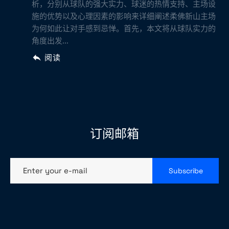
析，分别从球队的强大实力、球迷的热情支持、主场设
施的优势以及心理因素的影响来详细阐述柔佛新山主场
为何如此让对手感到忌惮。首先，本文将从球队实力的
角度出发...
阅读
订阅邮箱
Enter your e-mail
Subscribe