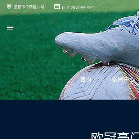
清镇市今洒楼29号
pushy@yahoo.com
首页
案例中心
欧冠豪