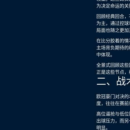
为决定命运的关
回顾经典回合，
为主，通过控球
局面也随之更加
在比分胶着的情
主场背负期待的
中体现。
全景式回顾这些
正是这些节点，
二、战
欧冠豪门对决的
度，往往在赛前
高位逼抢与低位
出球压力，而另
明显。