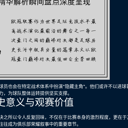
球员也会在特定战术体系中扮演“隐藏主角”。他们或许不以进球
力，为球队整体运转提供坚实支撑。
史意义与观赛价值
决之所以令人反复回味，不仅在于比赛本身的激烈程度，更在于
往往成为俱乐部荣耀叙事中的重要章节。