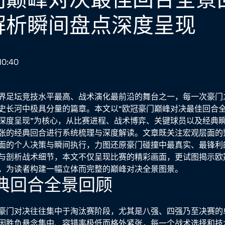
解析瞬间盘点深度呈现
10:40
界足坛竞技水平最高、战术演化最前沿的舞台之一，每一次豪门
史长河中极具分量的篇章。本文以“欧冠豪门巅峰对决最佳回合
深度呈现”为核心，从比赛进程、战术博弈、关键球员以及经典
张的经典回合进行系统梳理与深度解读。文章既关注宏观层面的
面的个人决策与瞬间执行，力图还原豪门碰撞中最真实、最锋利
与剖析战术细节，本文不仅呈现比赛的精彩画面，更试图揭示欧
，为读者构建一幅立体而完整的巅峰对决全景图景。
典回合全景回顾
豪门对决往往集中于淘汰赛阶段，尤其是八强、四强乃至决赛的
因胜负悬念集中、容错率极低而格外紧张，每一个战术选择和技