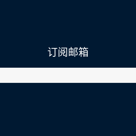
订阅邮箱
l