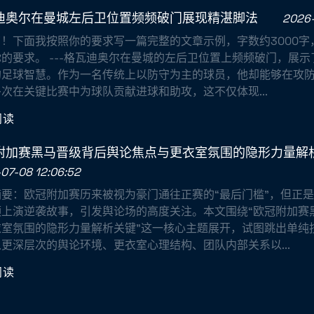
迪奥尔在曼城左后卫位置频频破门展现精湛脚法
2026-
了！下面我按照你的要求写一篇完整的文章示例，字数约3000字
的要求。 ---格瓦迪奥尔在曼城的左后卫位置上频频破门，展
的足球智慧。作为一名传统上以防守为主的球员，他却能够在攻
次在关键比赛中为球队贡献进球和助攻，这不仅体现...
阅读
附加赛黑马晋级背后舆论焦点与更衣室氛围的隐形力量解
07-08 12:06:52
摘要：欧冠附加赛历来被视为豪门通往正赛的“最后门槛”，但正
频上演逆袭故事，引发舆论场的高度关注。本文围绕“欧冠附加赛
衣室氛围的隐形力量解析关键”这一核心主题展开，试图跳出单纯
更深层次的舆论环境、更衣室心理结构、团队内部关系以...
阅读