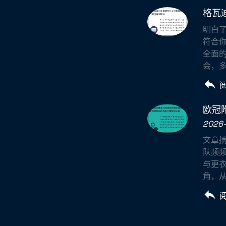
格瓦
明白
符合你
全面
会，多
欧冠
2026-
文章
队频
与更
角，从