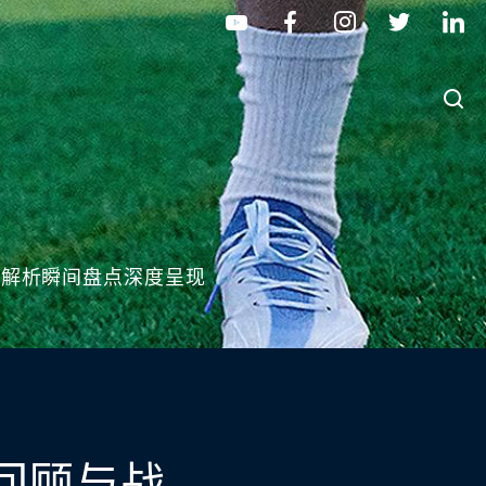
华解析瞬间盘点深度呈现
回顾与战