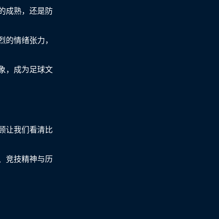
的成熟，还是防
烈的情绪张力，
象，成为足球文
顾让我们看清比
、竞技精神与历