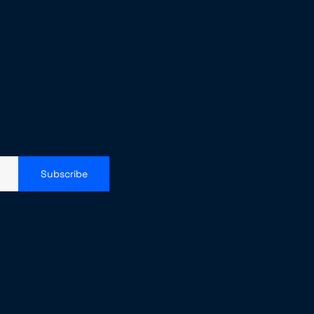
Subscribe