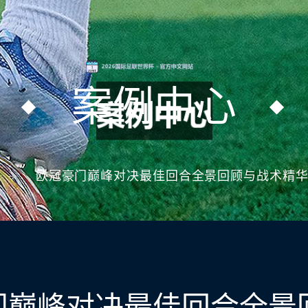
案例中心
欧冠豪门巅峰对决最佳回合全景回顾与战术精
门巅峰对决最佳回合全景