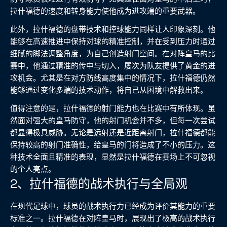
拉什福德的速度和转身能力使他成为进攻端的重要武器。
此外，拉什福德的盘带技术和控球能力同样让人印象深刻。他
能够在高速推进中保持对球的精准控制，并在受到压力时通过
细腻的脚法调整角度，为自己创造射门空间。在对阵皇马的比
赛中，他通过精准的传中与切入，屡次为队友提供了黄金的进
攻机会。尤其是在对方防线高度集中的情况下，拉什福德仍然
能够通过变化多端的技术动作，将自己从困境中解救出来。
值得注意的是，拉什福德的射门能力也在比赛中有所体现。虽
然面对强大的皇马防守，他的射门机会并不多，但每一次尝试
都显得极具威胁。无论是远射还是近距离射门，拉什福德都能
保持较高的射门准确性，给皇马的门将造成了不小的压力。这
种技术全面且精准的表现，显然是拉什福德在赛场上不可忽视
的个人亮点。
2、拉什福德的战术执行与全局观
在现代足球中，球员的战术执行力已经成为评价其能力的重要
标准之一。拉什福德在对阵皇马时，展现出了极高的战术执行