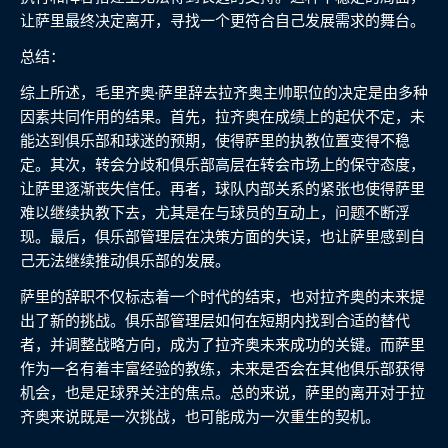
让萨里最终决定离开，寻找一个更符合自己发展需求的舞台。
总结：
综上所述，毛里齐奥·萨里辞去拉齐奥主帅职位的决定是由多种
因素共同作用的结果。首先，拉齐奥在成绩上的起伏不定，未
能达到俱乐部和球迷的预期，使得萨里的执教位置变得不稳
定。其次，转会分歧和俱乐部高层在转会市场上的保守态度，
让萨里逐渐丧失信任。再者，球队内部关系的紧张也使得萨里
难以继续执教下去，尤其是在与球员的互动上，问题不断浮
现。最后，俱乐部管理层在决策方面的失误，也让萨里感到自
己无法继续推动俱乐部的发展。
萨里的辞职不仅标志着一个时代的结束，也对拉齐奥的未来提
出了新的挑战。俱乐部管理层如何在短期内找到合适的替代
者，并调整战略方向，成为了拉齐奥未来成功的关键。而萨里
作为一名有着丰富经验的教练，未来是否会在其他俱乐部获得
机会，也是足球界关注的焦点。总的来说，萨里的离开对于拉
齐奥来说既是一次挑战，也可能成为一次重生的契机。