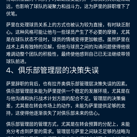
远，也影响了球队的凝聚力和战斗力，这为萨里的辞职埋下了
伏笔。
萨里在处理球员关系上的方式也被认为较为直接，有时缺乏耐
心。这种风格可能让他与一些球员产生了不必要的摩擦，尤其
是在球队状态不佳时，球员的情绪变得更加敏感。虽然萨里在
战术上具有独特的见解，但他与球员之间的沟通问题使得他很
难调动整个团队的积极性，最终使他感到自己已无法继续带领
球队前进。
4、俱乐部管理层的决策失误
萨里辞职的背后，也有拉齐奥俱乐部管理层决策失误的因素。
俱乐部管理层未能为萨里提供一个稳定的发展环境，尤其是在
与他沟通和执行战术计划方面的配合不足。管理层的决策偏
差，尤其是在转会市场上的动作，未能为萨里提供足够的支
持，这使得他逐渐丧失了对俱乐部未来的信心。
俱乐部管理层的管理方式，尤其是在转会预算的分配上，未能
充分考虑到萨里的需求。管理层与萨里之间缺乏足够的战略沟