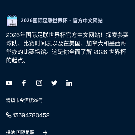
2026年国际足联世界杯官方中文网站！探索参赛
球队、比赛时间表以及在美国、加拿大和墨西哥
举办的比赛场馆。这是你全面了解 2026 世界杯
的起点。
清镇市今洒楼29号
13594780452
接洽 国际足联