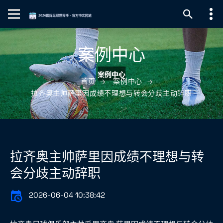
案例中心
首页
案例中心
拉齐奥主帅萨里因成绩不理想与转会分歧主动辞职
拉齐奥主帅萨里因成绩不理想与转
会分歧主动辞职
2026-06-04 10:38:42