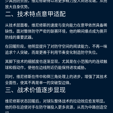
少其回防负担，维尼修斯得以将更多精力投入到进攻端，从而
放大自身优势。
二、技术特点意甲适配
从技术层面看，维尼修斯的速度与变向能力在意甲依然具备稀
缺性。面对整体防守严密的联赛环境，他的瞬间爆点成为撕开
防线的重要武器。
在回暖阶段，他明显提升了对防守空间的阅读能力，不再一味
追求个人突破，而是更善于利用节奏变化制造防守失位。
其脚下技术的细腻度也逐渐显现，尤其是在小范围内的连续触
球和假动作，使他在边线附近仍能保持进攻威胁。
同时，维尼修斯在传中和倒三角处理上的进步，增强了其技术
全面性，使其不再是单一的突破型边锋。
三、战术价值逐步显现
维尼修斯状态回暖后，对球队整体战术的拉动效应愈发明显。
他的存在迫使对手在防守端投入更多资源，从而为中路创造空