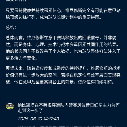
只要保持健康并持续积累信心，维尼修斯完全有可能在意甲站
稳顶级边锋行列，成为球队长期计划中的重要拼图。
总结：
总体而言，维尼修斯在意甲赛场释放出的回暖信号，并非偶
然，而是身体、心理、技术与战术多重因素共同作用的结果。
他的状态回升不仅改善了个人数据，也为球队整体打法注入了
更多活力与变化。
展望未来，随着适应度和成熟度的持续提升，维尼修斯的战术
价值仍有进一步放大的空间。若能在稳定性与效率层面实现突
破，他在意甲乃至更高舞台上的前景，依然值得持续期待。
纳比凯塔在不莱梅突遭队内禁赛风波昔日红军主力为何
走到这一步了
2026-06-10 14:17:49