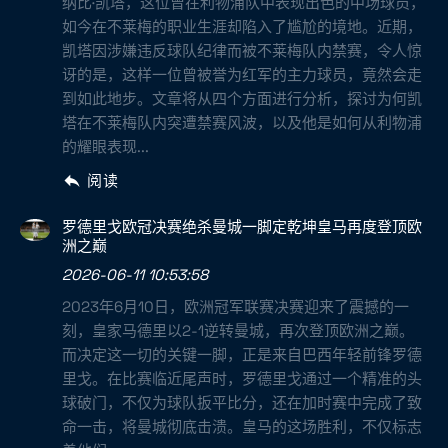
纳比·凯塔，这位曾在利物浦队中表现出色的中场球员，
如今在不莱梅的职业生涯却陷入了尴尬的境地。近期，
凯塔因涉嫌违反球队纪律而被不莱梅队内禁赛，令人惊
讶的是，这样一位曾被誉为红军的主力球员，竟然会走
到如此地步。文章将从四个方面进行分析，探讨为何凯
塔在不莱梅队内突遭禁赛风波，以及他是如何从利物浦
的耀眼表现...
阅读
罗德里戈欧冠决赛绝杀曼城一脚定乾坤皇马再度登顶欧
洲之巅
2026-06-11 10:53:58
2023年6月10日，欧洲冠军联赛决赛迎来了震撼的一
刻，皇家马德里以2-1逆转曼城，再次登顶欧洲之巅。
而决定这一切的关键一脚，正是来自巴西年轻前锋罗德
里戈。在比赛临近尾声时，罗德里戈通过一个精准的头
球破门，不仅为球队扳平比分，还在加时赛中完成了致
命一击，将曼城彻底击溃。皇马的这场胜利，不仅标志