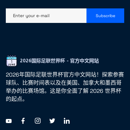
Enter your e-mail
Subscribe
2026年国际足联世界杯官方中文网站！探索参赛
球队、比赛时间表以及在美国、加拿大和墨西哥
举办的比赛场馆。这是你全面了解 2026 世界杯
的起点。