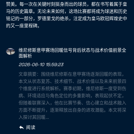
赞美。每一次在关键时刻挺身而出的球员，都在书写着属于皇
马的历史篇章。无论未来如何，这场比赛都将成为球迷和历史
铭记的一部分，罗德里戈的绝杀，注定成为皇马欧冠辉煌史中
的又一座里程碑。
维尼修斯意甲赛场回暖信号背后状态与战术价值前景全
面解析
2026-06-10 15:59:23
文章摘要：围绕维尼修斯在意甲赛场逐渐回暖的表现，
本文从状态复苏、技术细节、战术价值以及未来前景四
个维度进行系统解析。赛季初期，维尼修斯一度受到伤
病、环境适应与角色定位的多重影响，表现起伏不定，
但随着联赛深入，他在比赛节奏、信心建立和战术融入
方面不断提升，逐渐释放出自身的进攻潜能。本文将深
入探讨其回暖...
阅读