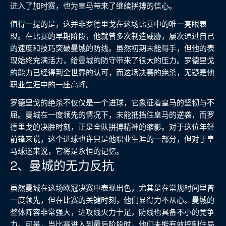
进入了加时赛，也为皇马带来了继续拼搏的信心。
值得一提的是，这并非罗德里戈在这场比赛中的唯一亮眼表
现。在比赛的早期阶段，他就曾多次制造威胁，屡次通过自己
的速度和技巧突破曼城的防线。虽然初期未能得手，但他的表
现始终充满活力，给曼城的防守带来了很大的压力。罗德里戈
的能力已经得到全世界的认可，而这场决赛的绝杀，无疑是他
职业生涯中的一座高峰。
罗德里戈的绝杀不仅仅是一个进球，它象征着皇马的坚韧与不
屈。曼城在一度领先的情况下，未能抵挡住皇马的逆袭，而罗
德里戈的决胜时刻，正是全队拼搏精神的缩影。对于这位年轻
前锋来说，这个进球也许只是他职业生涯的一部分，但对于皇
马球迷来说，它将是永恒的记忆。
2、曼城的无力反抗
虽然曼城在这场欧冠决赛中表现出色，尤其是在常规时间里曾
一度领先，但在比赛的关键时刻，他们显得力不从心。曼城的
整体阵容非常强大，进攻线火力十足，防线也具备不小的竞争
力。可是，当比赛进入到最后阶段时，他们未能有效控制住局